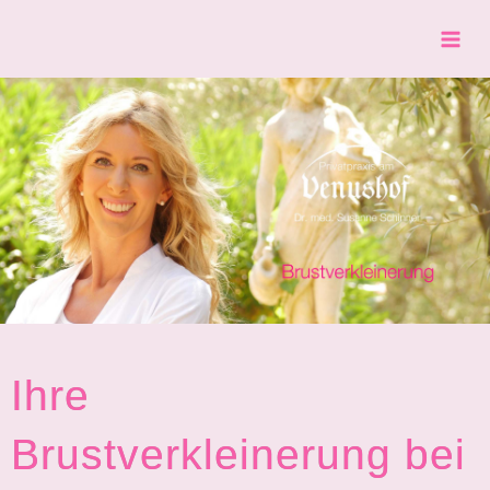
Zum
Mai
Inhalt
springen
Men
Ihre
Brustverkleinerung bei