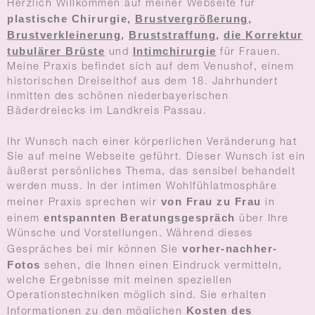
Herzlich Willkommen auf meiner Webseite für
plastische Chirurgie,
Brustvergrößerung
,
Brustverkleinerung
,
Bruststraffung
,
die Korrektur
tubulärer Brüste
Intimchirurgie
und
für Frauen.
Meine Praxis befindet sich auf dem Venushof, einem
historischen Dreiseithof aus dem 18. Jahrhundert
inmitten des schönen niederbayerischen
Bäderdreiecks im Landkreis Passau.
Ihr Wunsch nach einer körperlichen Veränderung hat
Sie auf meine Webseite geführt. Dieser Wunsch ist ein
äußerst persönliches Thema, das sensibel behandelt
werden muss. In der intimen Wohlfühlatmosphäre
von Frau zu Frau
meiner Praxis sprechen wir
in
entspannten Beratungsgespräch
einem
über Ihre
Wünsche und Vorstellungen. Während dieses
vorher-nachher-
Gespräches bei mir können Sie
Fotos
sehen, die Ihnen einen Eindruck vermitteln,
welche Ergebnisse mit meinen speziellen
Operationstechniken möglich sind. Sie erhalten
Kosten des
Informationen zu den möglichen