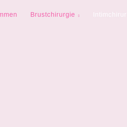
ommen
Brustchirurgie
Intimchiru