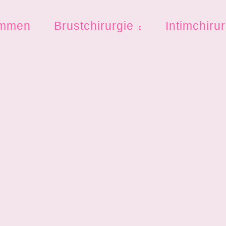
ommen
Brustchirurgie
Intimchiru